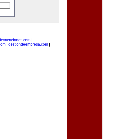
devacaciones.com
|
.com
|
gestiondeempresa.com
|