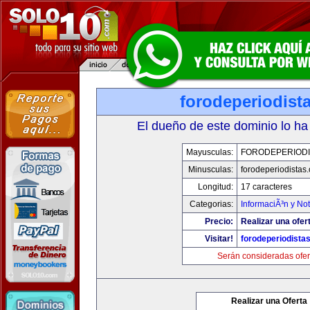
forodeperiodist
El dueño de este dominio lo ha
Mayusculas:
FORODEPERIODI
Minusculas:
forodeperiodistas
Longitud:
17 caracteres
Categorias:
InformaciÃ³n y Not
Precio:
Realizar una ofer
Visitar!
forodeperiodista
Serán consideradas ofer
Realizar una Oferta