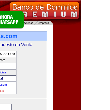
as.com
 puesto en Venta
STAS.COM
.com
icias
ta!
s.com
tas