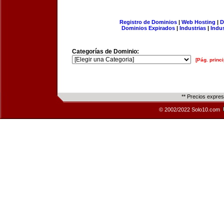
Registro de Dominios
|
Web Hosting
|
D
Dominios Expirados
|
Industrias
|
Indu
Categorías de Dominio:
[Pág. princi
** Precios expre
© 2002/2022 Solo10.com