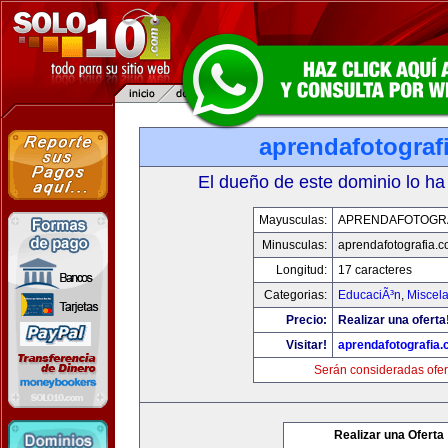
aprendafotograf
El dueño de este dominio lo ha
Mayusculas:
APRENDAFOTOGR
Minusculas:
aprendafotografia.
Longitud:
17 caracteres
Categorias:
EducaciÃ³n
,
Miscela
Precio:
Realizar una oferta
Visitar!
aprendafotografia
Serán consideradas ofer
Realizar una Oferta