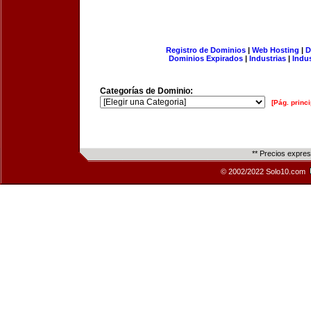
Registro de Dominios
|
Web Hosting
|
D
Dominios Expirados
|
Industrias
|
Indu
Categorías de Dominio:
[Pág. princi
** Precios expre
© 2002/2022 Solo10.com