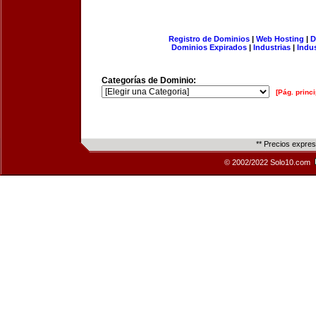
Registro de Dominios
|
Web Hosting
|
D
Dominios Expirados
|
Industrias
|
Indu
Categorías de Dominio:
[Pág. princi
** Precios expre
© 2002/2022 Solo10.com