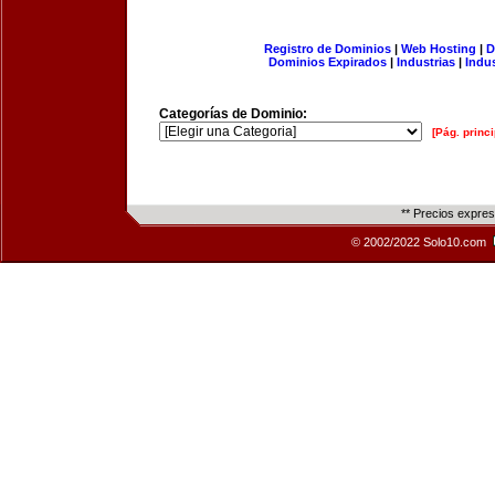
Registro de Dominios
|
Web Hosting
|
D
Dominios Expirados
|
Industrias
|
Indu
Categorías de Dominio:
[Pág. princi
** Precios expre
© 2002/2022 Solo10.com