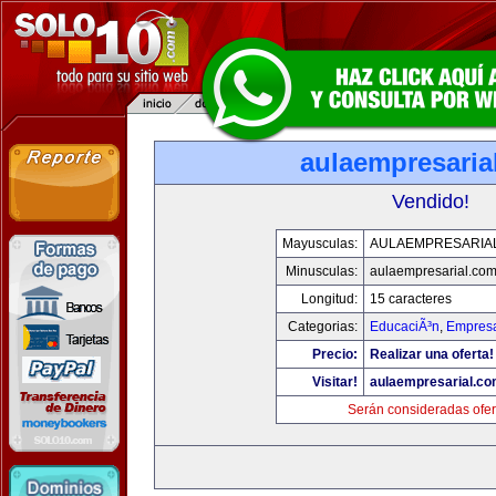
aulaempresaria
Vendido!
Mayusculas:
AULAEMPRESARIA
Minusculas:
aulaempresarial.co
Longitud:
15 caracteres
Categorias:
EducaciÃ³n
,
Empresa
Precio:
Realizar una oferta!
Visitar!
aulaempresarial.c
Serán consideradas ofer