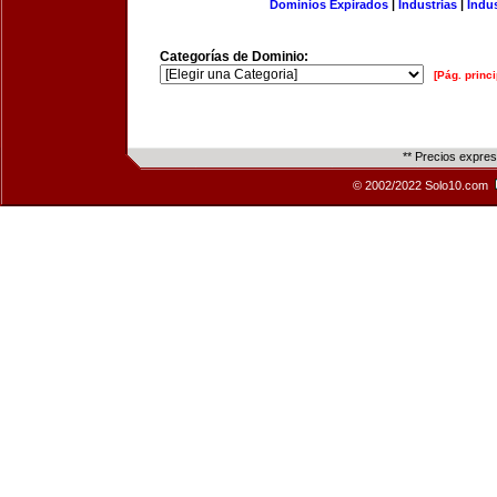
Dominios Expirados
|
Industrias
|
Indu
Categorías de Dominio:
[Pág. princi
** Precios expre
© 2002/2022 Solo10.com