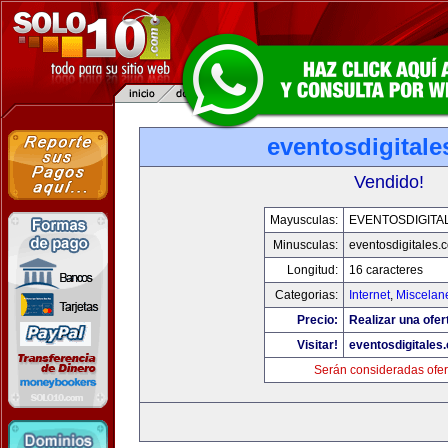
eventosdigital
Vendido!
Mayusculas:
EVENTOSDIGITA
Minusculas:
eventosdigitales.
Longitud:
16 caracteres
Categorias:
Internet
,
Miscelane
Precio:
Realizar una ofer
Visitar!
eventosdigitales
Serán consideradas ofer