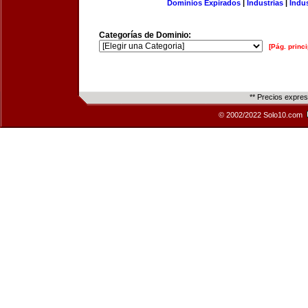
Dominios Expirados
|
Industrias
|
Indu
Categorías de Dominio:
[Pág. princi
** Precios expre
© 2002/2022 Solo10.com