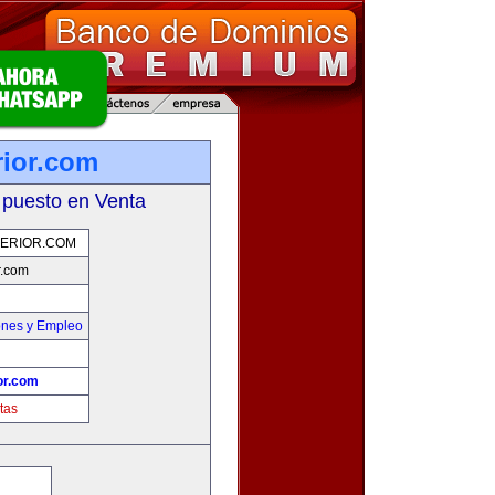
rior.com
 puesto en Venta
PERIOR.COM
r.com
ones y Empleo
or.com
tas