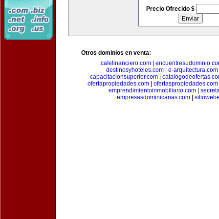
Precio Ofrecido $
Otros dominios en venta:
cafefinanciero.com
|
encuentresudominio.c
destinosyhoteles.com
|
e-arquitectura.com
capacitacionsuperior.com
|
catalogodeofertas.c
ofertapropiedades.com
|
ofertaspropiedades.com
emprendimientoinmobiliario.com
|
secret
empresasdominicanas.com
|
sitioweb