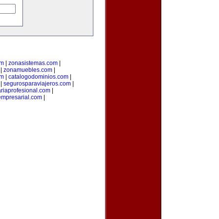
om
|
zonasistemas.com
|
|
zonamuebles.com
|
om
|
catalogodominios.com
|
|
segurosparaviajeros.com
|
ariaprofesional.com
|
empresarial.com
|