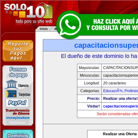
capacitacionsupe
El dueño de este dominio lo ha
Mayusculas:
CAPACITACIONSU
Minusculas:
capacitacionsuperio
Longitud:
20 caracteres
Categorias:
EducaciÃ³n
,
Profesi
Precio:
Realizar una oferta!
Visitar!
capacitacionsuperi
Serán consideradas ofer
Realizar una Oferta