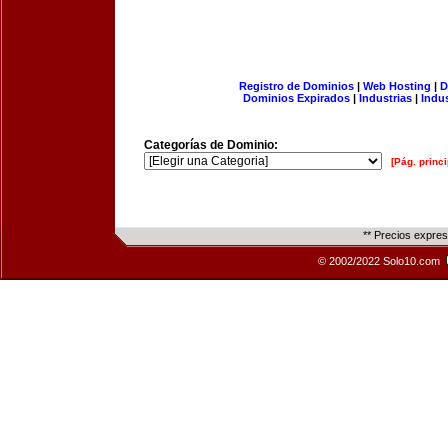
Registro de Dominios
|
Web Hosting
|
D
Dominios Expirados
|
Industrias
|
Indu
Categorías de Dominio:
[Pág. princi
** Precios expre
© 2002/2022 Solo10.com