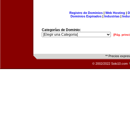
Registro de Dominios
|
Web Hosting
|
D
Dominios Expirados
|
Industrias
|
Indu
Categorías de Dominio:
[Pág. princi
** Precios expre
© 2002/2022 Solo10.com