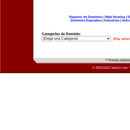
Registro de Dominios
|
Web Hosting
|
D
Dominios Expirados
|
Industrias
|
Indu
Categorías de Dominio:
[Pág. princi
** Precios expre
© 2002/2022 Solo10.com