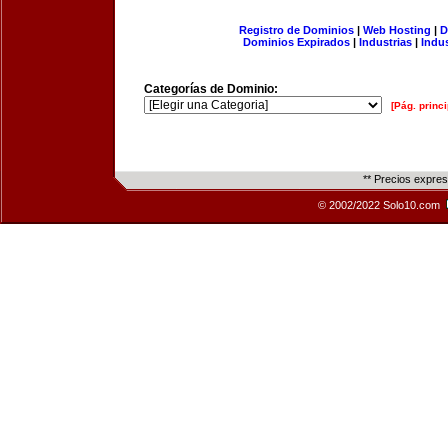
Registro de Dominios
|
Web Hosting
|
D
Dominios Expirados
|
Industrias
|
Indu
Categorías de Dominio:
[Pág. princi
** Precios expre
© 2002/2022 Solo10.com