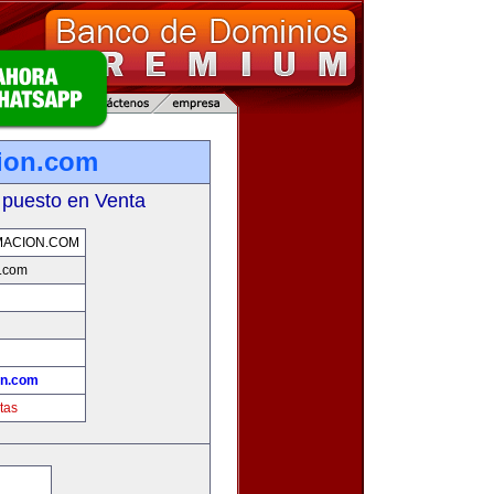
cion.com
 puesto en Venta
MACION.COM
n.com
!
on.com
tas