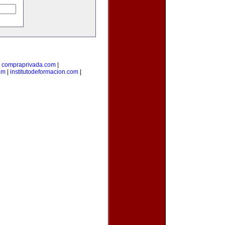
|
compraprivada.com
|
om
|
institutodeformacion.com
|