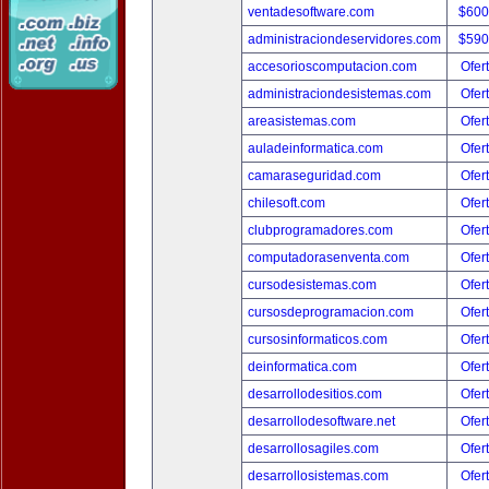
ventadesoftware.com
$600
administraciondeservidores.com
$590
accesorioscomputacion.com
Ofer
administraciondesistemas.com
Ofer
areasistemas.com
Ofer
auladeinformatica.com
Ofer
camaraseguridad.com
Ofer
chilesoft.com
Ofer
clubprogramadores.com
Ofer
computadorasenventa.com
Ofer
cursodesistemas.com
Ofer
cursosdeprogramacion.com
Ofer
cursosinformaticos.com
Ofer
deinformatica.com
Ofer
desarrollodesitios.com
Ofer
desarrollodesoftware.net
Ofer
desarrollosagiles.com
Ofer
desarrollosistemas.com
Ofer