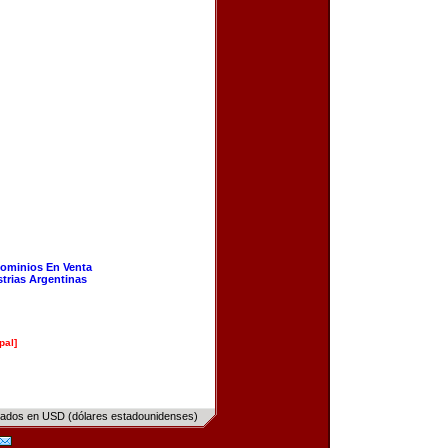
ominios En Venta
strias Argentinas
pal]
sados en USD (dólares estadounidenses)