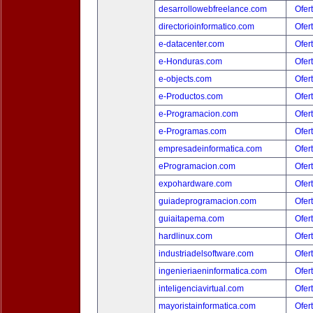
desarrollowebfreelance.com
Ofer
directorioinformatico.com
Ofer
e-datacenter.com
Ofer
e-Honduras.com
Ofer
e-objects.com
Ofer
e-Productos.com
Ofer
e-Programacion.com
Ofer
e-Programas.com
Ofer
empresadeinformatica.com
Ofer
eProgramacion.com
Ofer
expohardware.com
Ofer
guiadeprogramacion.com
Ofer
guiaitapema.com
Ofer
hardlinux.com
Ofer
industriadelsoftware.com
Ofer
ingenieriaeninformatica.com
Ofer
inteligenciavirtual.com
Ofer
mayoristainformatica.com
Ofer