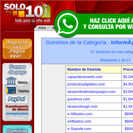
Dominios de la Categoría -
InformÃ¡
57 dominios en esta categ
Mostrando 1 de 57
Nombre de Dominio
Preci
capacitacionweb.com
$5,00
productosdigitales.com
$4,95
desarrollodevideojuegos.com
$3,90
guialinux.com
$1,80
desarrolloagil.com
$1,49
e-Afiliados.com
$899
eAfiliados.com
$899
e-Soporte.com
$800