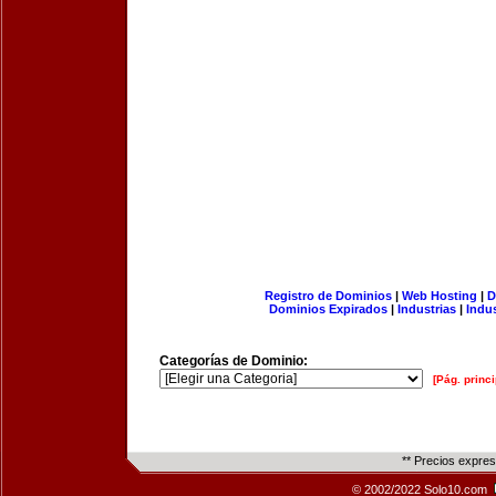
Registro de Dominios
|
Web Hosting
|
D
Dominios Expirados
|
Industrias
|
Indu
Categorías de Dominio:
[Pág. princi
** Precios expre
© 2002/2022 Solo10.com