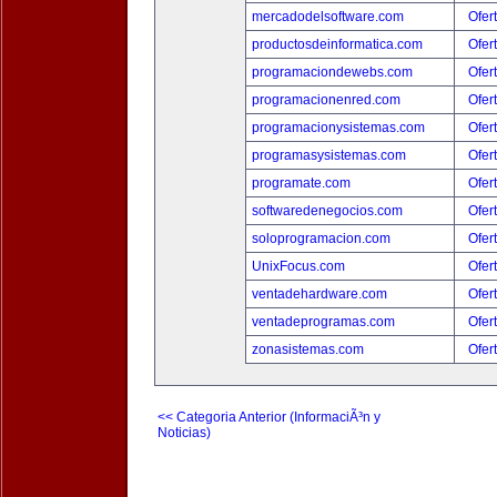
mercadodelsoftware.com
Ofer
productosdeinformatica.com
Ofer
programaciondewebs.com
Ofer
programacionenred.com
Ofer
programacionysistemas.com
Ofer
programasysistemas.com
Ofer
programate.com
Ofer
softwaredenegocios.com
Ofer
soloprogramacion.com
Ofer
UnixFocus.com
Ofer
ventadehardware.com
Ofer
ventadeprogramas.com
Ofer
zonasistemas.com
Ofer
<< Categoria Anterior (InformaciÃ³n y
Noticias)