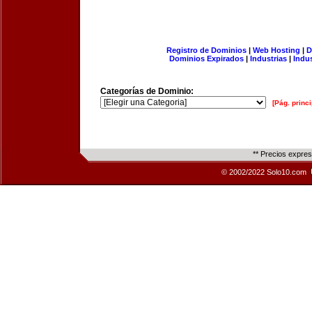
Registro de Dominios
|
Web Hosting
|
D
Dominios Expirados
|
Industrias
|
Indu
Categorías de Dominio:
[Pág. princi
** Precios expre
© 2002/2022 Solo10.com